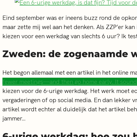
Eind september was er ineens buzz rond de opkome
maar zette mij wel aan het denken. Als ZZP’er kan 
kiezen voor een werkdag van slechts 6 uur? Ik testt
Zweden: de zogenaamde w
Het begon allemaal met een artikel in het online 
fewer meetings—and then go home early. It sounds 
kiezen voor de 6-urige werkdag. Het werk moet ech
vergaderingen of op social media. En dan lekker vr
artikel wordt echter al duidelijk dat het artikel 
jammer…
6-urige werkdag: hoe zou he