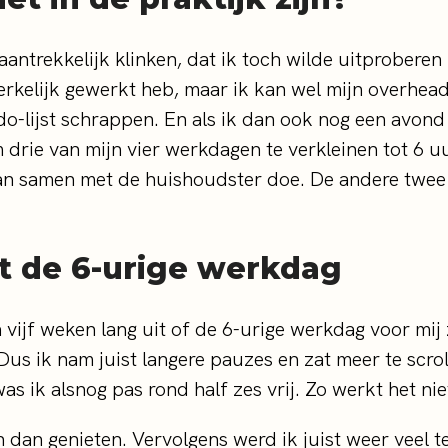
ntrekkelijk klinken, dat ik toch wilde uitproberen h
werkelijk gewerkt heb, maar ik kan wel mijn overhe
do-lijst schrappen. En als ik dan ook nog een avond
om drie van mijn vier werkdagen te verkleinen tot 6
n samen met de huishoudster doe. De andere twee d
t de 6-urige werkdag
vijf weken lang uit of de 6-urige werkdag voor mij
us ik nam juist langere pauzes en zat meer te scro
s ik alsnog pas rond half zes vrij. Zo werkt het niet
n dan genieten. Vervolgens werd ik juist weer veel t