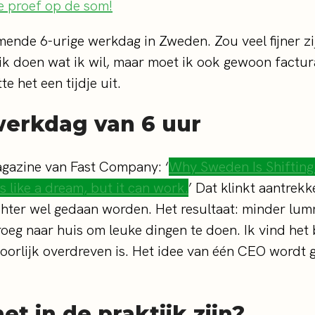
nde 6-urige werkdag in Zweden. Zou veel fijner zij
ik doen wat ik wil, maar moet ik ook gewoon factura
e het een tijdje uit.
erkdag van 6 uur
magazine van Fast Company: ‘
Why Sweden Is Shifting
like a dream, but it can work.
’ Dat klinkt aantrek
ter wel gedaan worden. Het resultaat: minder lumme
oeg naar huis om leuke dingen te doen. Ik vind het b
behoorlijk overdreven is. Het idee van één CEO wordt
t in de praktijk zijn?