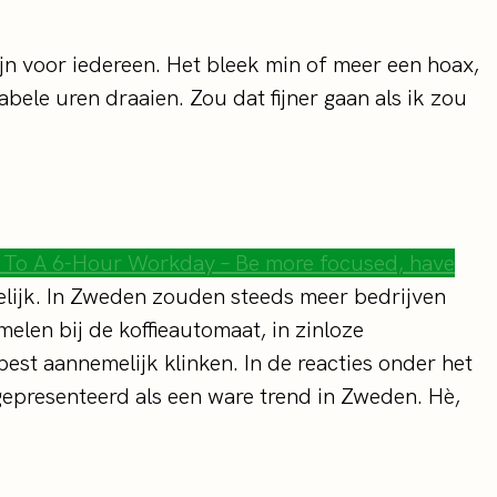
n voor iedereen. Het bleek min of meer een hoax,
bele uren draaien. Zou dat fijner gaan als ik zou
 To A 6-Hour Workday – Be more focused, have
kelijk. In Zweden zouden steeds meer bedrijven
len bij de koffieautomaat, in zinloze
est aannemelijk klinken. In de reacties onder het
 gepresenteerd als een ware trend in Zweden. Hè,