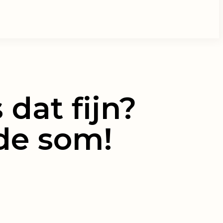
 dat fijn?
 de som!